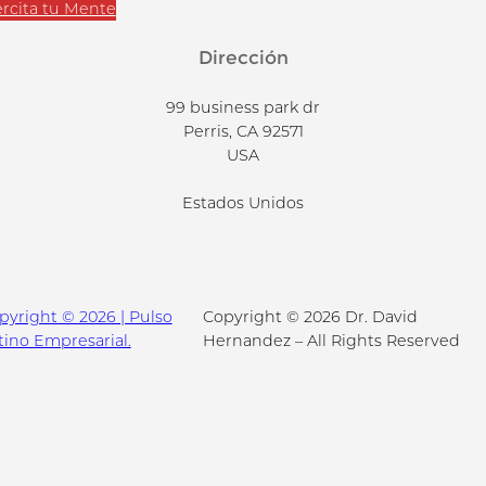
ercita tu Mente
Dirección
99 business park dr
Perris, CA 92571
USA
Estados Unidos
pyright © 2026 | Pulso
Copyright © 2026 Dr. David
tino Empresarial.
Hernandez – All Rights Reserved