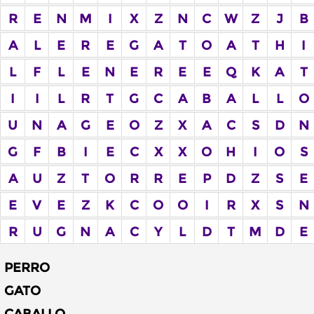
R
E
N
M
I
X
Z
N
C
W
Z
J
B
A
L
E
R
E
G
A
T
O
A
T
H
I
L
F
L
E
N
E
R
E
E
Q
K
A
T
I
I
L
R
T
G
C
A
B
A
L
L
O
U
N
A
G
E
O
Z
X
A
C
S
D
N
G
F
B
I
E
C
X
X
O
H
I
O
S
A
U
Z
T
O
R
R
E
P
D
Z
S
E
E
V
E
Z
K
C
O
O
I
R
X
S
N
R
U
G
N
A
C
Y
L
D
T
M
D
E
PERRO
GATO
CABALLO